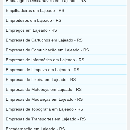
Embalagens Descartáveis em Lajeado - RS
Empilhadeiras em Lajeado - RS
Empreiteiros em Lajeado - RS
Empregos em Lajeado - RS
Empresas de Cartuchos em Lajeado - RS
Empresas de Comunicação em Lajeado - RS
Empresas de Informática em Lajeado - RS
Empresas de Limpeza em Lajeado - RS
Empresas de Lixeira em Lajeado - RS
Empresas de Motoboys em Lajeado - RS
Empresas de Mudanças em Lajeado - RS
Empresas de Topografia em Lajeado - RS
Empresas de Transportes em Lajeado - RS
Encadernação em Lajeado - RS