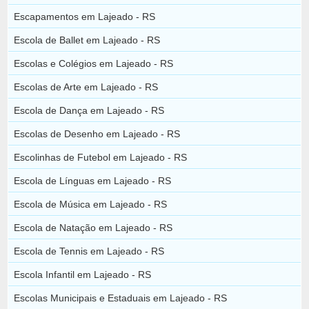
Escapamentos em Lajeado - RS
Escola de Ballet em Lajeado - RS
Escolas e Colégios em Lajeado - RS
Escolas de Arte em Lajeado - RS
Escola de Dança em Lajeado - RS
Escolas de Desenho em Lajeado - RS
Escolinhas de Futebol em Lajeado - RS
Escola de Línguas em Lajeado - RS
Escola de Música em Lajeado - RS
Escola de Natação em Lajeado - RS
Escola de Tennis em Lajeado - RS
Escola Infantil em Lajeado - RS
Escolas Municipais e Estaduais em Lajeado - RS