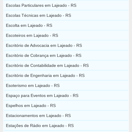
Escolas Particulares em Lajeado - RS
Escolas Técnicas em Lajeado - RS
Escolta em Lajeado - RS
Escoteiros em Lajeado - RS
Escritório de Advocacia em Lajeado - RS
Escritório de Cobrança em Lajeado - RS
Escritório de Contabilidade em Lajeado - RS
Escritório de Engenharia em Lajeado - RS
Esoterismo em Lajeado - RS
Espaço para Eventos em Lajeado - RS
Espelhos em Lajeado - RS
Estacionamentos em Lajeado - RS
Estações de Rádio em Lajeado - RS