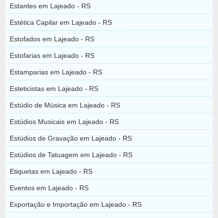
Estantes em Lajeado - RS
Estética Capilar em Lajeado - RS
Estofados em Lajeado - RS
Estofarias em Lajeado - RS
Estamparias em Lajeado - RS
Esteticistas em Lajeado - RS
Estúdio de Música em Lajeado - RS
Estúdios Musicais em Lajeado - RS
Estúdios de Gravação em Lajeado - RS
Estúdios de Tatuagem em Lajeado - RS
Etiquetas em Lajeado - RS
Eventos em Lajeado - RS
Exportação e Importação em Lajeado - RS