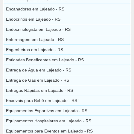
Encanadores em Lajeado - RS
Endócrinos em Lajeado - RS
Endocrinologista em Lajeado - RS
Enfermagem em Lajeado - RS
Engenheiros em Lajeado - RS
Entidades Beneficentes em Lajeado - RS
Entrega de Água em Lajeado - RS
Entrega de Gás em Lajeado - RS
Entregas Rápidas em Lajeado - RS
Enxovais para Bebê em Lajeado - RS
Equipamentos Esportivos em Lajeado - RS
Equipamentos Hospitalares em Lajeado - RS
Equipamentos para Eventos em Lajeado - RS