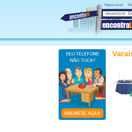
|
Página inicial
No
encontra
Varai