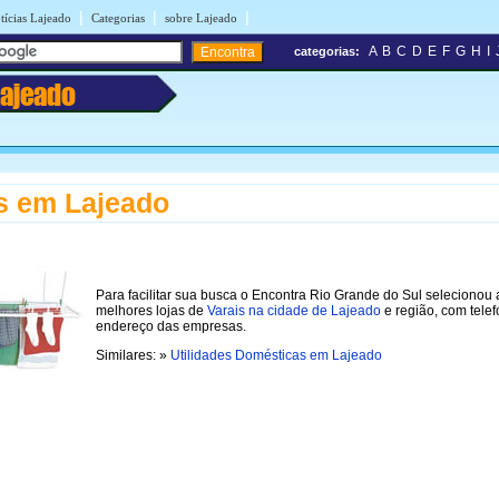
|
|
|
tícias Lajeado
Categorias
sobre Lajeado
A
B
C
D
E
F
G
H
I
categorias:
Lajeado
s em Lajeado
Para facilitar sua busca o Encontra Rio Grande do Sul selecionou 
melhores lojas de
Varais na cidade de Lajeado
e região, com tele
endereço das empresas.
Similares: »
Utilidades Domésticas em Lajeado