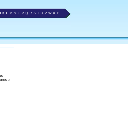
J
K
L
M
N
O
P
Q
R
S
T
U
V
W
X
Y
as
fones e