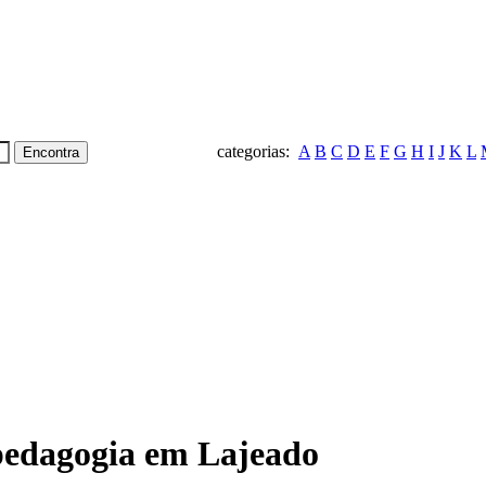
categorias:
A
B
C
D
E
F
G
H
I
J
K
L
pedagogia em Lajeado