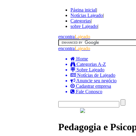
Página inicial
|
Notícias Lajeado
|
Categorias
|
sobre Lajeado
|
encontra
Lajeado
encontra
Lajeado
Home
Categorias A-Z
Sobre Lajeado
Notícias de Lajeado
Anuncie seu negócio
Cadastrar empresa
Fale Conosco
Pedagogia e Psico