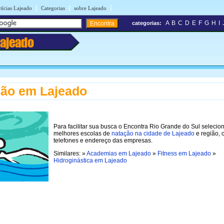
|
|
|
tícias Lajeado
Categorias
sobre Lajeado
A
B
C
D
E
F
G
H
I
categorias:
Lajeado
ão em Lajeado
Para facilitar sua busca o Encontra Rio Grande do Sul selecio
melhores escolas de
natação na cidade de Lajeado
e região,
telefones e endereço das empresas.
Similares: »
Academias em Lajeado
»
Fitness em Lajeado
»
Hidroginástica em Lajeado