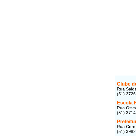
Clube d
Rua Salda
(51) 372
Escola 
Rua Osval
(51) 371
Prefeitu
Rua Coron
(51) 398