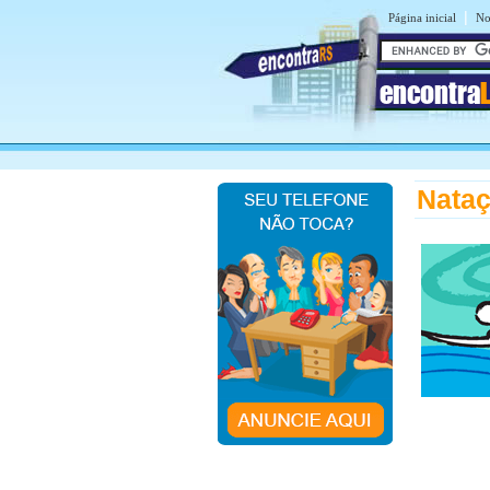
|
Página inicial
No
encontra
Nataç