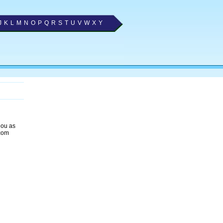
J
K
L
M
N
O
P
Q
R
S
T
U
V
W
X
Y
nou as
 com