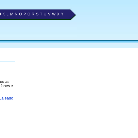
J
K
L
M
N
O
P
Q
R
S
T
U
V
W
X
Y
nou as
efones e
 Lajeado