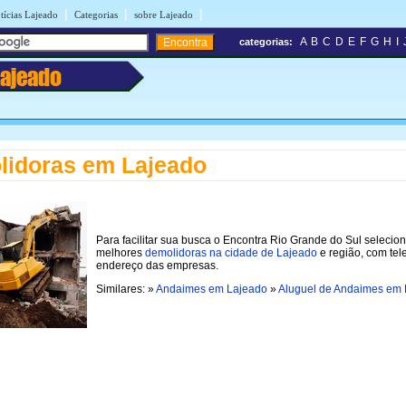
|
|
|
tícias Lajeado
Categorias
sobre Lajeado
A
B
C
D
E
F
G
H
I
categorias:
Lajeado
lidoras em Lajeado
Para facilitar sua busca o Encontra Rio Grande do Sul selecio
melhores
demolidoras na cidade de Lajeado
e região, com tel
endereço das empresas.
Similares: »
Andaimes em Lajeado
»
Aluguel de Andaimes em