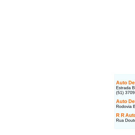
Auto De
Estrada B
(51) 370
Auto De
Rodovia B
R R Aut
Rua Douto