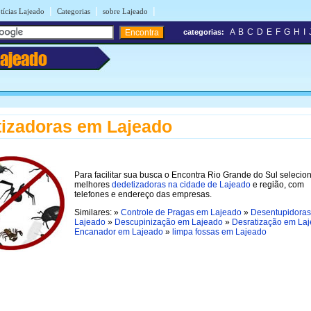
|
|
|
tícias Lajeado
Categorias
sobre Lajeado
A
B
C
D
E
F
G
H
I
categorias:
Lajeado
izadoras em Lajeado
Para facilitar sua busca o Encontra Rio Grande do Sul selecio
melhores
dedetizadoras na cidade de Lajeado
e região, com
telefones e endereço das empresas.
Similares: »
Controle de Pragas em Lajeado
»
Desentupidora
Lajeado
»
Descupinização em Lajeado
»
Desratização em La
Encanador em Lajeado
»
limpa fossas em Lajeado